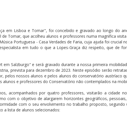
aça em Lisboa e Tomar", foi concebido e gravado ao longo do ano
al de Tomar, que acolheu alunos e professores numa magnífica visit
sica Portuguesa - Casa Verdades de Faria, cuja ajuda foi crucial no
 especialista em tudo o que a Lopes-Graça diz respeito, que de 
art em Salzburgo" e será gravado durante a nossa primeira mobilid
stria, prevista para dezembro de 2023. Neste episódio serão retrata
 pelos nossos alunos e pelos alunos do conservatório austríaco q
os alunos e professores do Conservatório não contemplados na mobil
nos, acompanhados por quatro professores, visitarão a cidade no
o com o objetivo de alargarem horizontes geográficos, pessoais, 
formidade com o seu envolvimento no trabalho proposto, segundo um
 a lista de alunos selecionados: