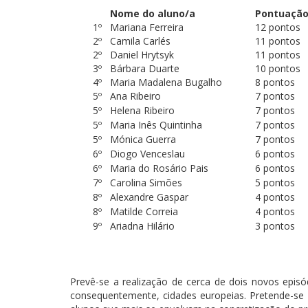
Nome do aluno/a
Pontuaçã
1º
Mariana Ferreira
12 pontos
2º
Camila Carlés
11 pontos
2º
Daniel Hrytsyk
11 pontos
3º
Bárbara Duarte
10 pontos
4º
Maria Madalena Bugalho
8 pontos
5º
Ana Ribeiro
7 pontos
5º
Helena Ribeiro
7 pontos
5º
Maria Inês Quintinha
7 pontos
5º
Mónica Guerra
7 pontos
6º
Diogo Venceslau
6 pontos
6º
Maria do Rosário Pais
6 pontos
7º
Carolina Simões
5 pontos
8º
Alexandre Gaspar
4 pontos
8º
Matilde Correia
4 pontos
9º
Ariadna Hilário
3 pontos
Prevê-se a realização de cerca de dois novos epis
consequentemente, cidades europeias. Pretende-se 