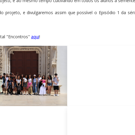
ojeto, e ao mesmo tempo cultivando em todos os alunos a semente da
do projeto, e divulgaremos assim que possível o Episódio 1 da sér
tal "Encontros"
aqui
!